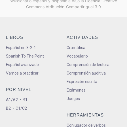
Wikcionario español y
disponible bajo la
Licencia Creative
Commons Atribución-CompartirIgual 3.0
LIBROS
ACTIVIDADES
Español en 3-2-1
Gramática
Spanish To The Point
Vocabulario
Español avanzado
Comprensión de lectura
Vamos a practicar
Comprensión auditiva
Expresión escrita
POR NIVEL
Exámenes
Juegos
A1/A2
•
B1
B2
•
C1/C2
HERRAMIENTAS
Conjugador de verbos