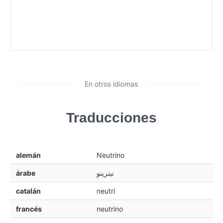
En otros idiomas
Traducciones
alemán
Neutrino
árabe
نيترينو
catalán
neutrí
francés
neutrino