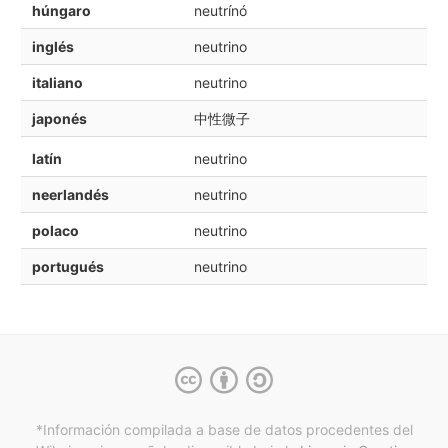
húngaro
neutrínó
inglés
neutrino
italiano
neutrino
japonés
中性微子
latín
neutrino
neerlandés
neutrino
polaco
neutrino
portugués
neutrino
*Información compilada a base de datos procedentes del