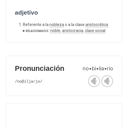
adjetivo
Referente a la
nobleza
o a la clase
aristocrática
.
▸ relacionados:
noble
,
aristocracia
,
clase social
Pronunciación
no•bi•lia•rio
/noβiljaɾjo/