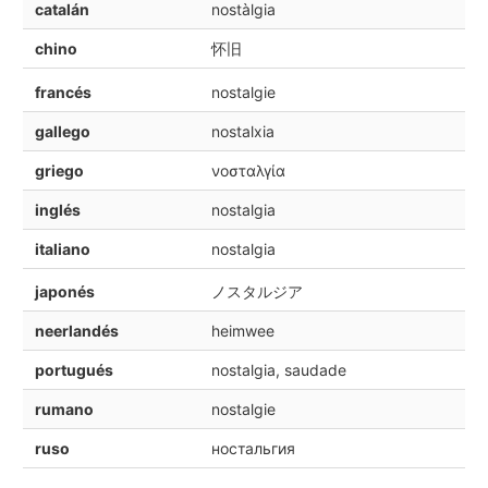
catalán
nostàlgia
chino
怀旧
francés
nostalgie
gallego
nostalxia
griego
νοσταλγία
inglés
nostalgia
italiano
nostalgia
japonés
ノスタルジア
neerlandés
heimwee
portugués
nostalgia, saudade
rumano
nostalgie
ruso
ностальгия