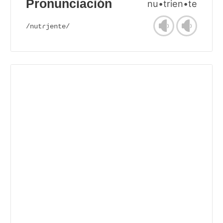
Pronunciación
nu•trien•te
/nutɾjente/