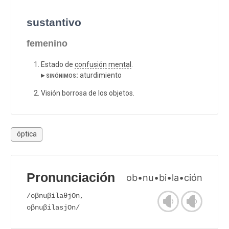
sustantivo
femenino
Estado de
confusión
mental
.
▸ sinónimos:
aturdimiento
Visión borrosa de los objetos.
óptica
Pronunciación
ob•nu•bi•la•ción
/oβnuβilaθjOn,
oβnuβilasjOn/