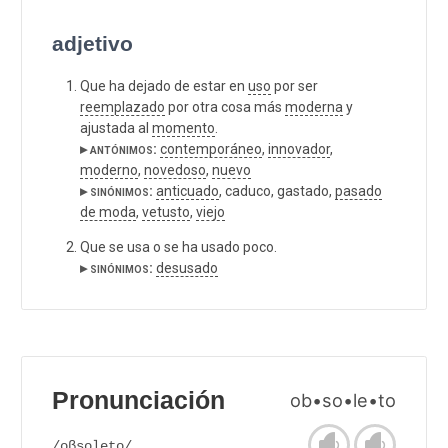
adjetivo
Que ha dejado de estar en
uso
por ser
reemplazado
por otra cosa más
moderna
y
ajustada al
momento
.
▸ antónimos:
contemporáneo
,
innovador
,
moderno
,
novedoso
,
nuevo
▸ sinónimos:
anticuado
, caduco, gastado,
pasado
de moda
,
vetusto
,
viejo
Que se usa o se ha usado poco.
▸ sinónimos:
desusado
Pronunciación
ob•so•le•to
/oβsoleto/