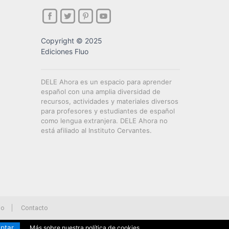
Copyright © 2025
Ediciones Fluo
DELE Ahora es un espacio para aprender
español con una amplia diversidad de
recursos, actividades y materiales diversos
para profesores y estudiantes de español
como lengua extranjera. DELE Ahora no
está afiliado al Instituto Cervantes.
io
Contacto
ptar
Más sobre nuestra política de cookies