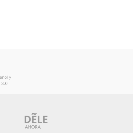
añol y
 3.0