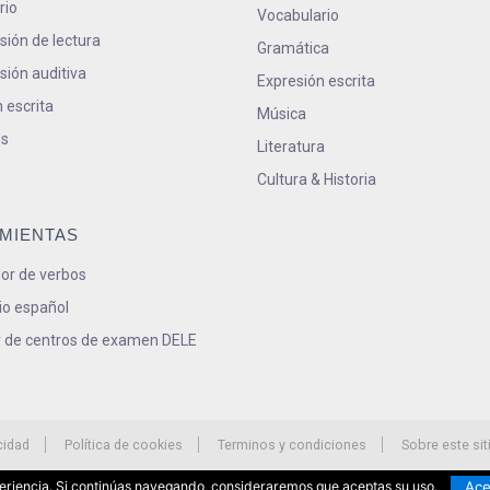
rio
Vocabulario
ión de lectura
Gramática
ión auditiva
Expresión escrita
 escrita
Música
s
Literatura
Cultura & Historia
MIENTAS
or de verbos
io español
 de centros de examen DELE
cidad
Política de cookies
Terminos y condiciones
Sobre este sit
Ace
xperiencia. Si continúas navegando, consideraremos que aceptas su uso.