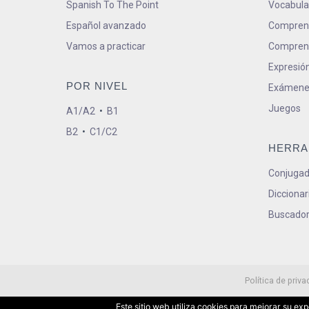
Spanish To The Point
Vocabula
Español avanzado
Comprens
Vamos a practicar
Comprens
Expresión
POR NIVEL
Exámene
Juegos
A1/A2
•
B1
B2
•
C1/C2
HERRA
Conjugad
Diccionar
Buscador
Política de priva
Este sitio web utiliza cookies para mejorar su e