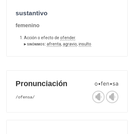
sustantivo
femenino
Acción o efecto de
ofender
.
▸ sinónimos:
afrenta
,
agravio
,
insulto
Pronunciación
o•fen•sa
/ofensa/