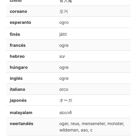
chino
食人魔
coreano
오거
esperanto
ogro
finés
jätti
francés
ogre
hebreo
עוג
húngaro
ogre
inglés
ogre
italiano
orco
japonés
オーガ
malayalam
ഓഗർ
neerlandés
oger, reus, menseneter, monster,
wildeman, aso, c