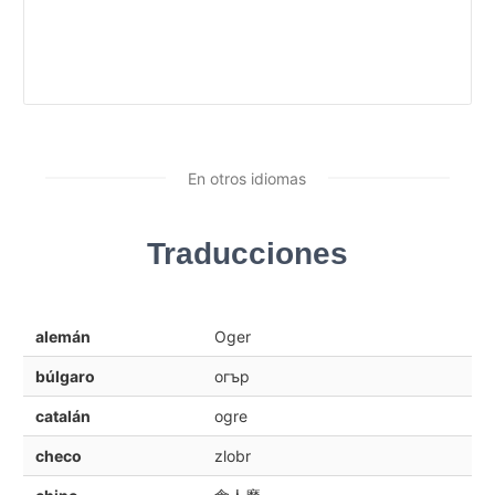
En otros idiomas
Traducciones
alemán
Oger
búlgaro
огър
catalán
ogre
checo
zlobr