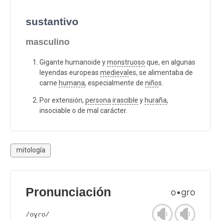
sustantivo
masculino
Gigante humanoide y
monstruoso
que, en algunas
leyendas europeas
medieval
es, se alimentaba de
carne
humana
, especialmente de
niño
s.
Por extensión,
persona
irascible
y
huraña
,
insociable o de mal carácter.
mitología
Pronunciación
o•gro
/oɣɾo/