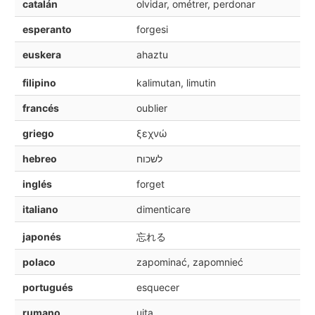
catalán
olvidar, ométrer, perdonar
esperanto
forgesi
euskera
ahaztu
filipino
kalimutan, limutin
francés
oublier
griego
ξεχνώ
hebreo
לשכוח
inglés
forget
italiano
dimenticare
japonés
忘れる
polaco
zapominać, zapomnieć
portugués
esquecer
rumano
uita