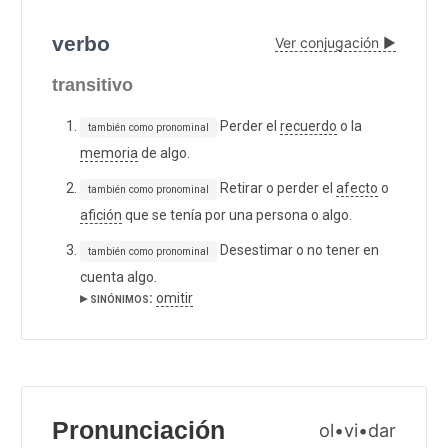
verbo
Ver conjugación ▶
transitivo
Perder el
recuerdo
o la
también como pronominal
memoria
de algo.
Retirar o perder el
afecto
o
también como pronominal
afición
que se tenía por una persona o algo.
Desestimar o no tener en
también como pronominal
cuenta algo.
▸ sinónimos:
omitir
Pronunciación
ol•vi•dar