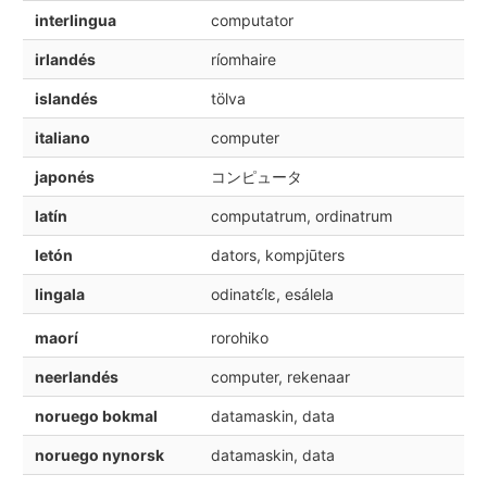
interlingua
computator
irlandés
ríomhaire
islandés
tölva
italiano
computer
japonés
コンピュータ
latín
computatrum, ordinatrum
letón
dators, kompjūters
lingala
odinatɛ́lɛ, esálela
maorí
rorohiko
neerlandés
computer, rekenaar
noruego bokmal
datamaskin, data
noruego nynorsk
datamaskin, data