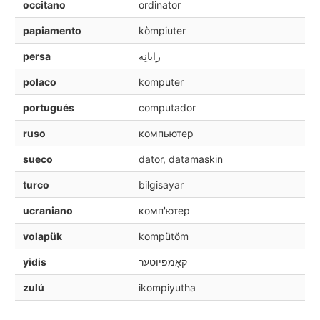
occitano
ordinator
papiamento
kòmpiuter
persa
رايانِه
polaco
komputer
portugués
computador
ruso
компьютер
sueco
dator, datamaskin
turco
bilgisayar
ucraniano
комп'ютер
volapük
kompütöm
yidis
קאָמפּיוטער
zulú
ikompiyutha