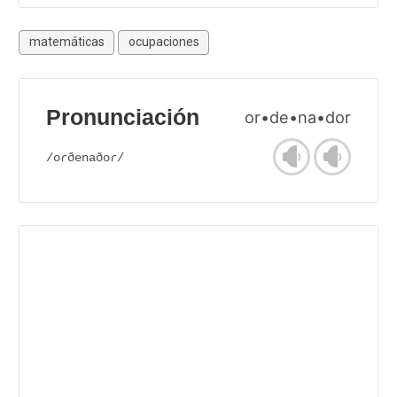
matemáticas
ocupaciones
Pronunciación
or•de•na•dor
/oɾðenaðoɾ/