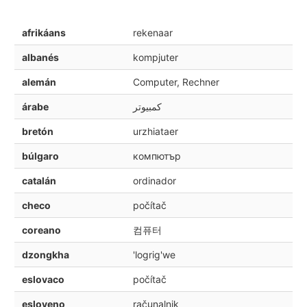
afrikáans
rekenaar
albanés
kompjuter
alemán
Computer, Rechner
árabe
كمبيوتر
bretón
urzhiataer
búlgaro
компютър
catalán
ordinador
checo
počítač
coreano
컴퓨터
dzongkha
'logrig'we
eslovaco
počítač
esloveno
računalnik