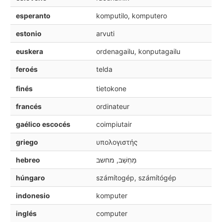
esperanto
komputilo, komputero
estonio
arvuti
euskera
ordenagailu, konputagailu
feroés
telda
finés
tietokone
francés
ordinateur
gaélico escocés
coimpiutair
griego
υπολογιστής
hebreo
מַחְשֵׁב, מחשב
húngaro
számítogép, számítógép
indonesio
komputer
inglés
computer