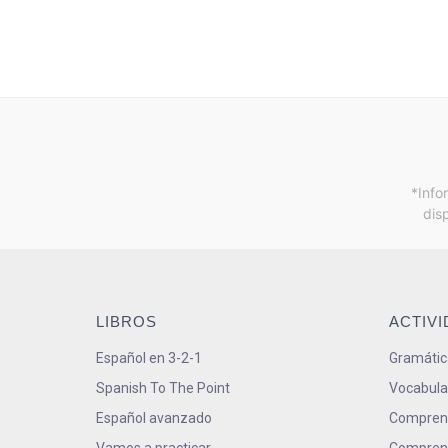
*Info
dis
LIBROS
ACTIV
Español en 3-2-1
Gramátic
Spanish To The Point
Vocabula
Español avanzado
Comprens
Vamos a practicar
Comprens