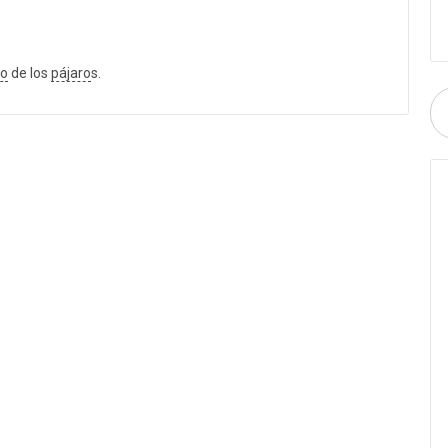
to
de los
pájaro
s.