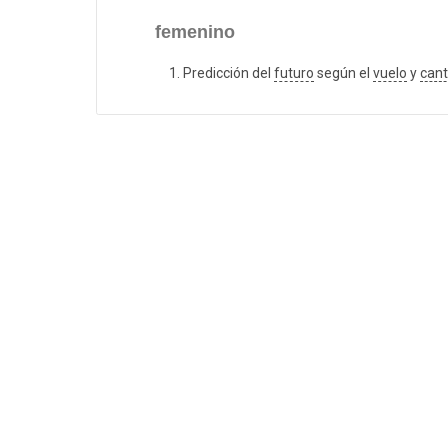
femenino
Predicción del
futuro
según el
vuelo
y
can