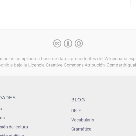
rmación compilada a base de datos procedentes del Wikcionario esp
ponible bajo la
Licencia Creative Commons Atribución-CompartirIgual
IDADES
BLOG
a
DELE
rio
Vocabulario
ión de lectura
Gramática
ión auditiva