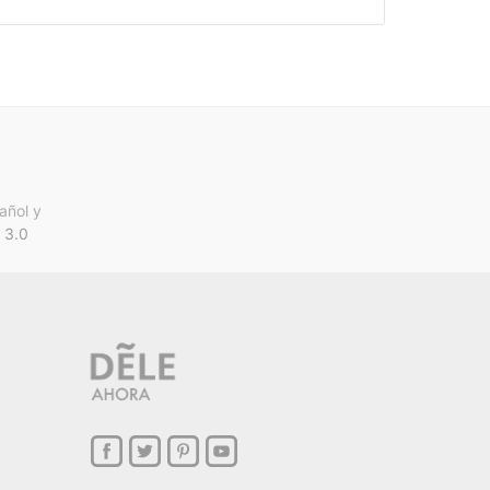
añol y
 3.0