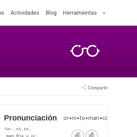
os
Actividades
Blog
Herramientas
Compartir
Pronunciación
or•ni•to•man•cia
/oɾ.ˌni.to.
ˈman.θja u oɾ.