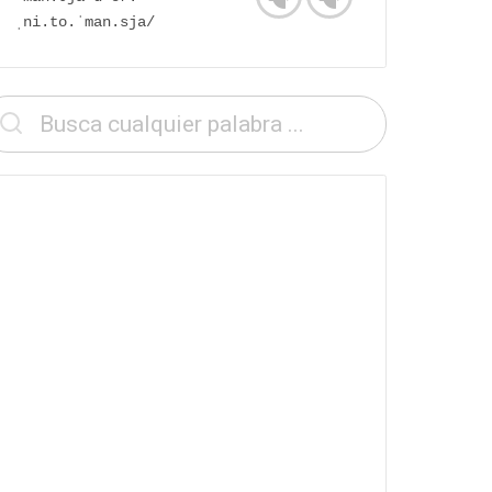
ˌni.to.ˈman.sja/