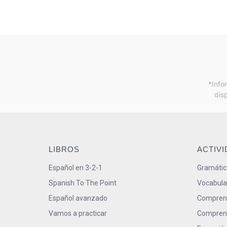
*Info
dis
LIBROS
ACTIV
Español en 3-2-1
Gramátic
Spanish To The Point
Vocabula
Español avanzado
Comprens
Vamos a practicar
Comprens