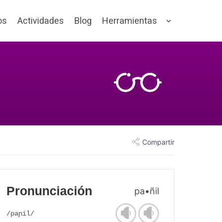
os
Actividades
Blog
Herramientas
Compartir
Pronunciación
pa•ñil
/paɲil/