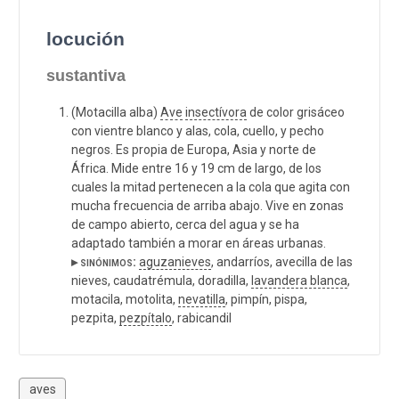
locución
sustantiva
(Motacilla alba)
Ave
insectívora
de color grisáceo
con vientre blanco y alas, cola, cuello, y pecho
negros. Es propia de Europa, Asia y norte de
África. Mide entre 16 y 19 cm de largo, de los
cuales la mitad pertenecen a la cola que agita con
mucha frecuencia de arriba abajo. Vive en zonas
de campo abierto, cerca del agua y se ha
adaptado también a morar en áreas urbanas.
▸ sinónimos:
aguzanieves
, andarríos, avecilla de las
nieves, caudatrémula, doradilla,
lavandera blanca
,
motacila, motolita,
nevatilla
, pimpín, pispa,
pezpita,
pezpítalo
, rabicandil
aves