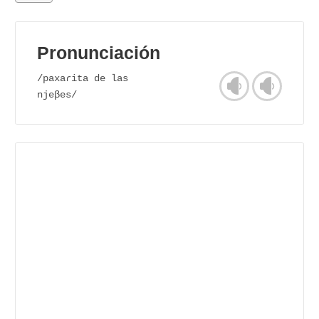
Pronunciación
/paxaɾita de las
njeβes/