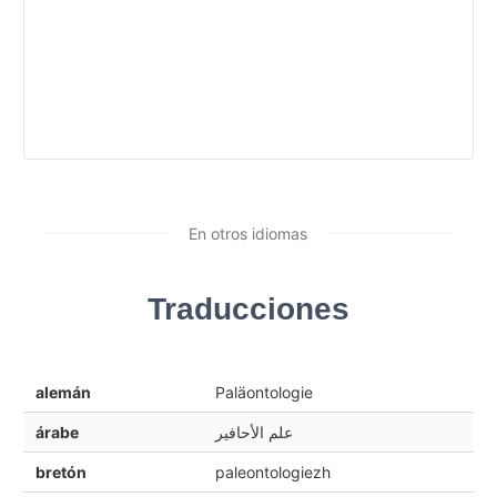
En otros idiomas
Traducciones
alemán
Paläontologie
árabe
علم الأحافير
bretón
paleontologiezh