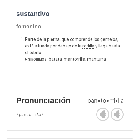
sustantivo
femenino
Parte de la
pierna
, que comprende los
gemelos
,
está situada por debajo de la
rodilla
y llega hasta
el
tobillo
.
▸ sinónimos:
batata
, mantorrilla, manturra
Pronunciación
pan•to•rri•lla
/pantoriʎa/