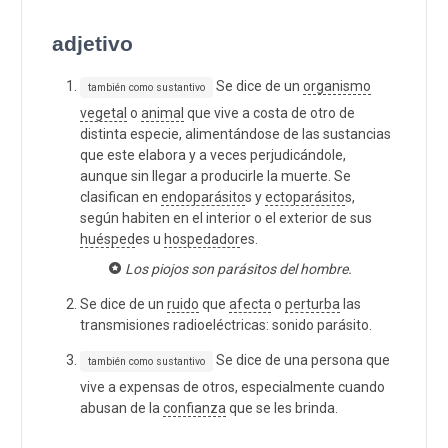
adjetivo
Se dice de un
organismo
también como sustantivo
vegetal
o
animal
que vive a costa de otro de
distinta especie, alimentándose de las sustancias
que este elabora y a veces perjudicándole,
aunque sin llegar a producirle la muerte. Se
clasifican en
endoparásito
s y
ectoparásito
s,
según habiten en el interior o el exterior de sus
huésped
es u
hospedador
es.
Los piojos son parásitos del hombre.
Se dice de un
ruido
que
afecta
o
perturba
las
transmisiones radioeléctricas: sonido parásito.
Se dice de una persona que
también como sustantivo
vive a expensas de otros, especialmente cuando
abusan de la
confianza
que se les brinda.