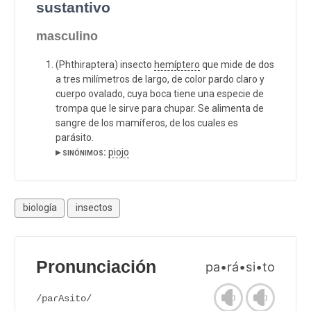
sustantivo
masculino
(Phthiraptera) insecto
hemíptero
que mide de dos
a tres milímetros de largo, de color pardo claro y
cuerpo ovalado, cuya boca tiene una especie de
trompa que le sirve para chupar. Se alimenta de
sangre de los mamíferos, de los cuales es
parásito.
▸ sinónimos:
piojo
biología
insectos
Pronunciación
pa•rá•si•to
/paɾAsito/