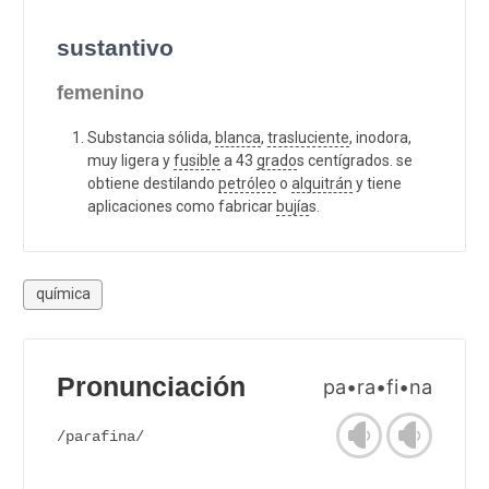
sustantivo
femenino
Substancia sólida,
blanca
,
trasluciente
, inodora,
muy ligera y
fusible
a 43
grado
s centígrados. se
obtiene destilando
petróleo
o
alquitrán
y tiene
aplicaciones como fabricar
bujía
s.
química
Pronunciación
pa•ra•fi•na
/paɾafina/