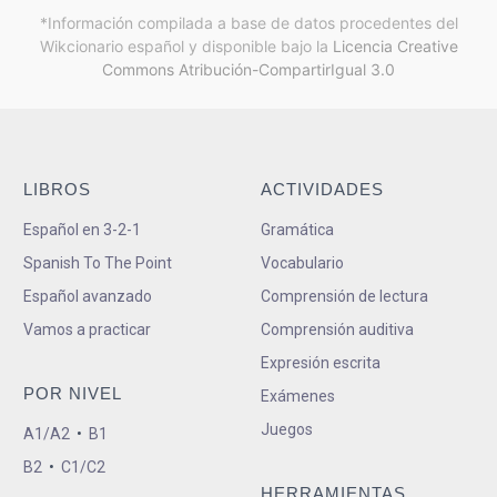
*Información compilada a base de datos procedentes del
Wikcionario español y
disponible bajo la
Licencia Creative
Commons Atribución-CompartirIgual 3.0
LIBROS
ACTIVIDADES
Español en 3-2-1
Gramática
Spanish To The Point
Vocabulario
Español avanzado
Comprensión de lectura
Vamos a practicar
Comprensión auditiva
Expresión escrita
POR NIVEL
Exámenes
Juegos
A1/A2
•
B1
B2
•
C1/C2
HERRAMIENTAS