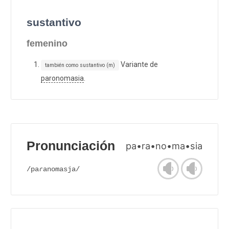
sustantivo
femenino
Variante de
también como sustantivo (m)
paronomasia
.
Pronunciación
pa•ra•no•ma•sia
/paɾanomasja/