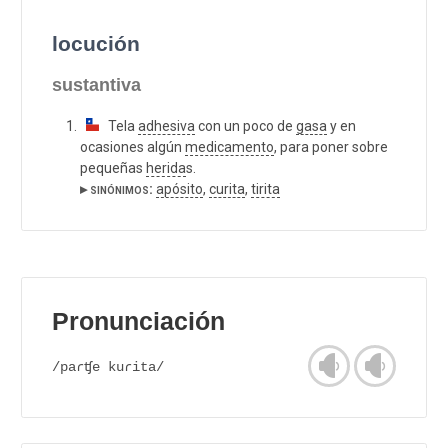
locución
sustantiva
Tela
adhesiva
con un poco de
gasa
y en
ocasiones algún
medicamento
, para poner sobre
pequeñas
herida
s.
▸ sinónimos:
apósito
,
curita
,
tirita
Pronunciación
/paɾʧe kuɾita/