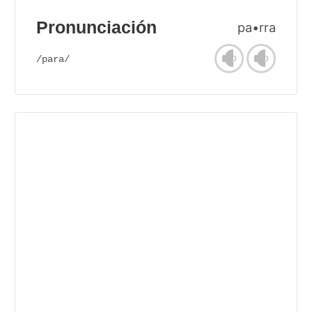
Pronunciación
pa•rra
/para/