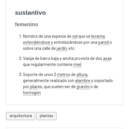
sustantivo
femenino
Nombre de una especie de
vid
que se
levanta
extendiéndose
y entrelazándose por una
pared
o
sobre una calle de
jardín
, etc.
Vasija de barro baja y ancha provista de dos
asa
s
que regularmente contiene
miel
.
Soporte de unos 2
metro
s de
altura
,
generalmente realizado con
alambre
y soportado
por
pilar
es, que suelen ser de
granito
o de
hormigón
.
arquitectura
plantas