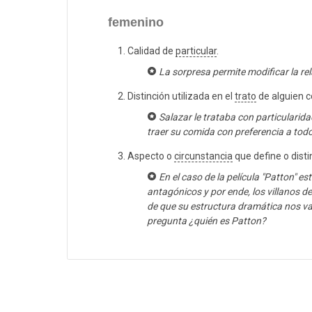
femenino
Calidad de
particular
.
La sorpresa permite modificar la rel
Distinción utilizada en el
trato
de alguien 
Salazar le trataba con particularid
traer su comida con preferencia a tod
Aspecto o
circunstancia
que define o dist
En el caso de la película "Patton" 
antagónicos y por ende, los villanos de 
de que su estructura dramática nos v
pregunta ¿quién es Patton?