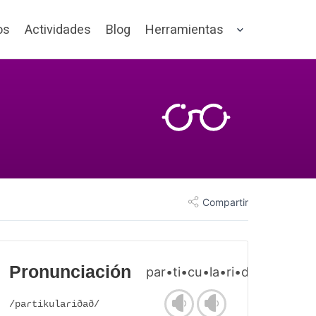
os
Actividades
Blog
Herramientas
Compartir
Pronunciación
par•ti•cu•la•ri•dad
/paɾtikulaɾiðað/