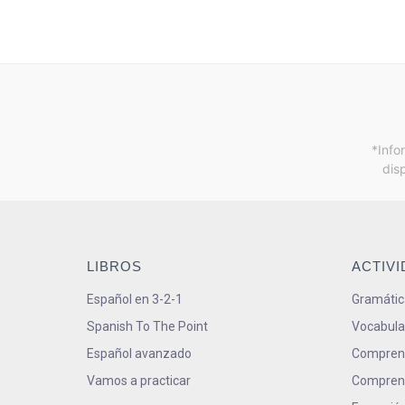
*Info
dis
LIBROS
ACTIV
Español en 3-2-1
Gramátic
Spanish To The Point
Vocabula
Español avanzado
Comprens
Vamos a practicar
Comprens