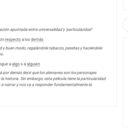
ación apuntada entre universalidad y 'particularidad''
con
respecto
a los
demás
.
ad y buen modo, regalándole tabacos, pesetas y haciéndole
os.
ingue a
algo
o a
alguien
.
está por demás decir que los alemanes son los personajes
la historia. Sin embargo, esta película tiene la particularidad
a a narrar y nos va a responder fundamentalmente la