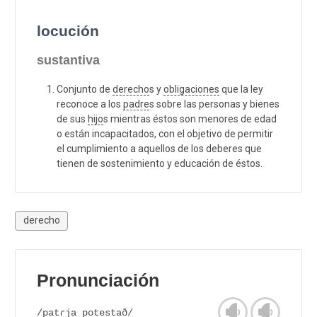
locución
sustantiva
Conjunto de
derecho
s y
obligaciones
que la ley
reconoce a los
padre
s sobre las personas y bienes
de sus
hijo
s mientras éstos son menores de edad
o están incapacitados, con el objetivo de permitir
el cumplimiento a aquellos de los deberes que
tienen de sostenimiento y educación de éstos.
derecho
Pronunciación
/patɾja potestað/