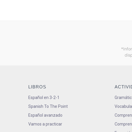
*Info
dis
LIBROS
ACTIV
Español en 3-2-1
Gramátic
Spanish To The Point
Vocabula
Español avanzado
Comprens
Vamos a practicar
Comprens