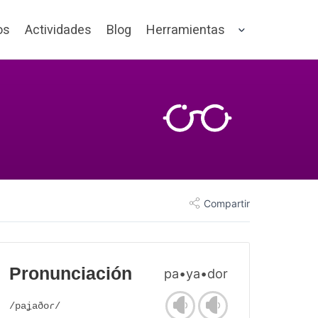
os
Actividades
Blog
Herramientas
Compartir
Pronunciación
pa•ya•dor
/paʝaðoɾ/