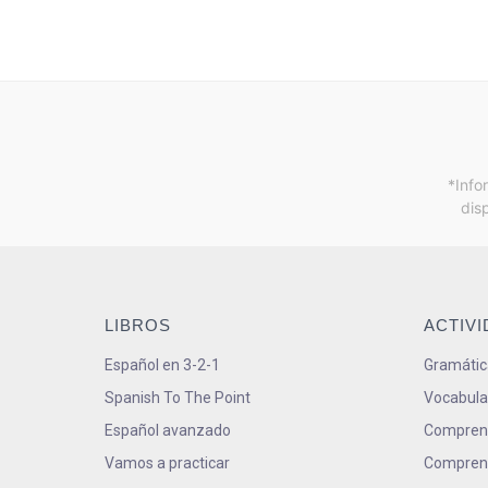
*Info
dis
LIBROS
ACTIV
Español en 3-2-1
Gramátic
Spanish To The Point
Vocabula
Español avanzado
Comprens
Vamos a practicar
Comprens