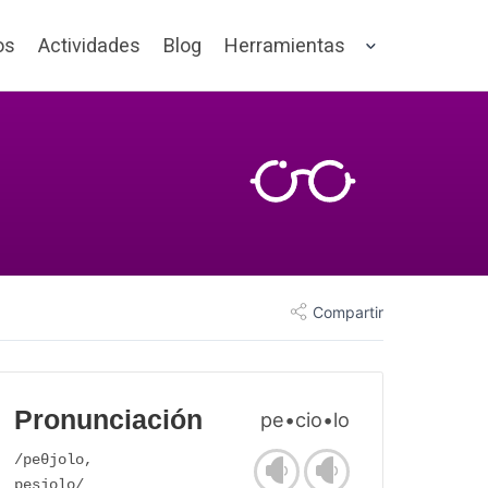
os
Actividades
Blog
Herramientas
Compartir
Pronunciación
pe•cio•lo
/peθjolo,
pesjolo/