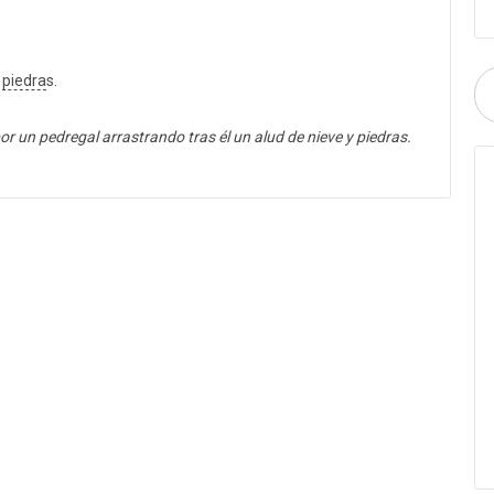
r
piedra
s.
por un pedregal arrastrando tras él un alud de nieve y piedras.