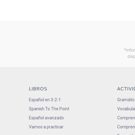
*Info
dis
LIBROS
ACTIV
Español en 3-2-1
Gramátic
Spanish To The Point
Vocabula
Español avanzado
Comprens
Vamos a practicar
Comprens