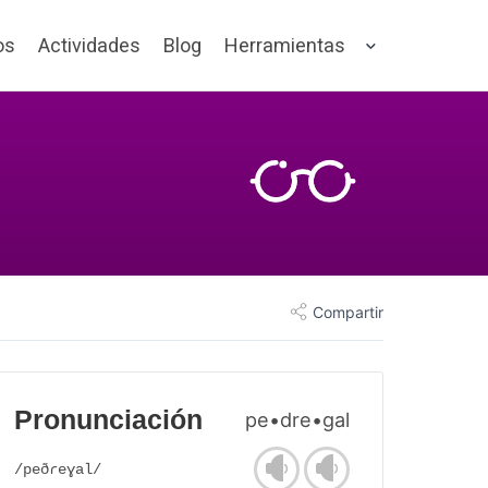
os
Actividades
Blog
Herramientas
Compartir
Pronunciación
pe•dre•gal
/peðɾeɣal/