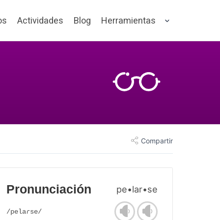
os
Actividades
Blog
Herramientas
Compartir
Pronunciación
pe•lar•se
/pelaɾse/