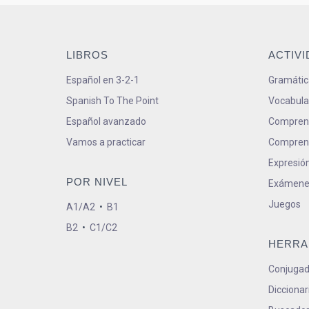
LIBROS
ACTIV
Español en 3-2-1
Gramátic
Spanish To The Point
Vocabula
Español avanzado
Comprens
Vamos a practicar
Comprens
Expresión
POR NIVEL
Exámene
Juegos
A1/A2
•
B1
B2
•
C1/C2
HERRA
Conjugad
Diccionar