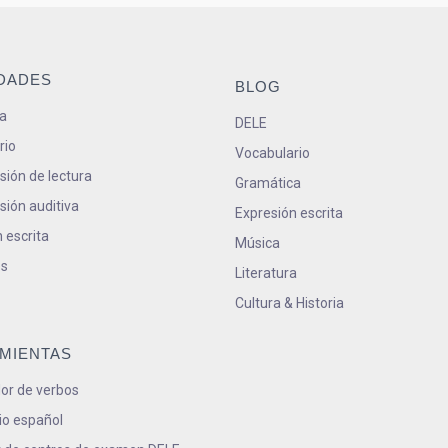
IDADES
BLOG
a
DELE
rio
Vocabulario
ión de lectura
Gramática
ión auditiva
Expresión escrita
 escrita
Música
s
Literatura
Cultura & Historia
MIENTAS
or de verbos
io español