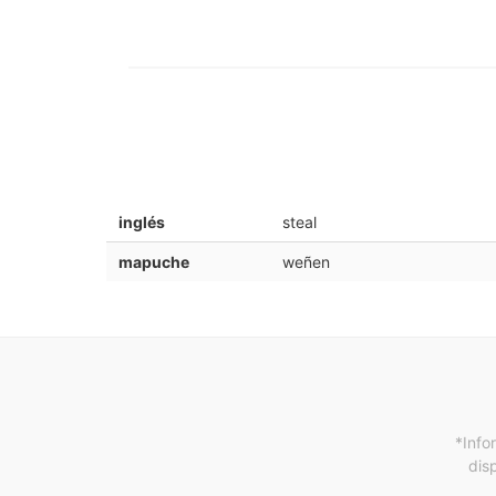
inglés
steal
mapuche
weñen
*Info
dis