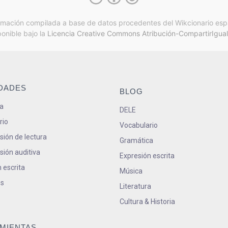
rmación compilada a base de datos procedentes del Wikcionario esp
ponible bajo la
Licencia Creative Commons Atribución-CompartirIgual
IDADES
BLOG
a
DELE
rio
Vocabulario
ión de lectura
Gramática
ión auditiva
Expresión escrita
 escrita
Música
s
Literatura
Cultura & Historia
MIENTAS