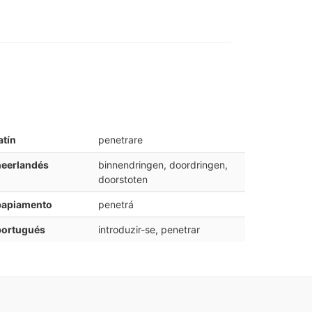
atín
penetrare
neerlandés
binnendringen, doordringen,
doorstoten
papiamento
penetrá
portugués
introduzir-se, penetrar