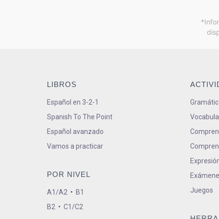
*Info
dis
LIBROS
ACTIV
Español en 3-2-1
Gramátic
Spanish To The Point
Vocabula
Español avanzado
Comprens
Vamos a practicar
Comprens
Expresión
POR NIVEL
Exámene
Juegos
A1/A2
•
B1
B2
•
C1/C2
HERRA