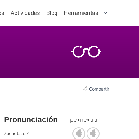
os
Actividades
Blog
Herramientas
Compartir
Pronunciación
pe•ne•trar
/penetɾaɾ/