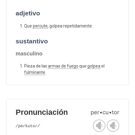
adjetivo
Que
percute
, golpea repetidamente.
sustantivo
masculino
Pieza de las
armas de fuego
que
golpea
el
fulminante
.
Pronunciación
per•cu•tor
/peɾkutoɾ/