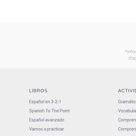
*Info
dis
LIBROS
ACTIV
Español en 3-2-1
Gramátic
Spanish To The Point
Vocabula
Español avanzado
Comprens
Vamos a practicar
Comprens