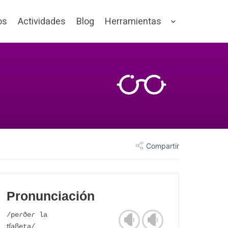
os
Actividades
Blog
Herramientas
Compartir
Pronunciación
/peɾðeɾ la
ʧaβeta/