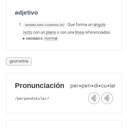
adjetivo
Que forma un
ángulo
también como sustantivo (m)
recto
con un
plano
o con una
línea
referenciados.
▸ sinónimos:
normal
geometría
Pronunciación
per•pen•di•cu•lar
/peɾpendikulaɾ/