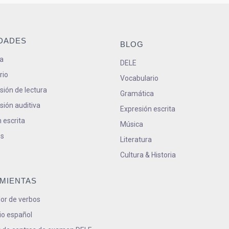
IDADES
BLOG
a
DELE
rio
Vocabulario
ión de lectura
Gramática
ión auditiva
Expresión escrita
 escrita
Música
s
Literatura
Cultura & Historia
MIENTAS
or de verbos
io español