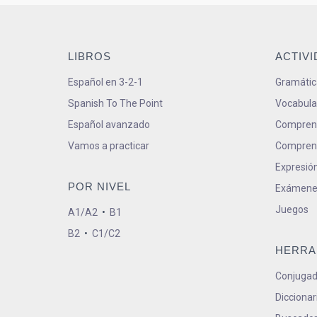
LIBROS
ACTIV
Español en 3-2-1
Gramátic
Spanish To The Point
Vocabula
Español avanzado
Comprens
Vamos a practicar
Comprens
Expresión
POR NIVEL
Exámene
Juegos
A1/A2
•
B1
B2
•
C1/C2
HERRA
Conjugad
Diccionar