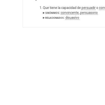
Que tiene la capacidad de
persuadir
o
con
▸ sinónimos:
convincente
,
persuasorio
▸ relacionados:
disuasivo