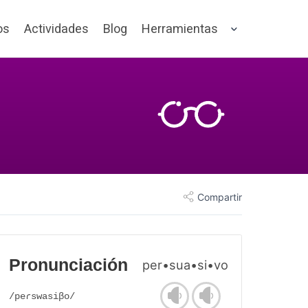
os
Actividades
Blog
Herramientas
Compartir
Pronunciación
per•sua•si•vo
/peɾswasiβo/