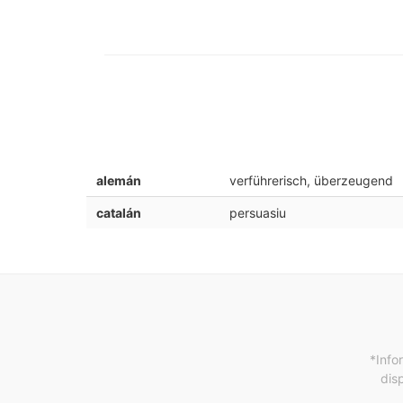
alemán
verführerisch, überzeugend
catalán
persuasiu
*Info
dis