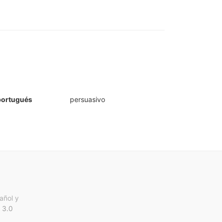
portugués
persuasivo
añol y
 3.0