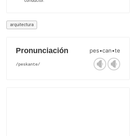
conductor.
arquitectura
Pronunciación
pes•can•te
/peskante/