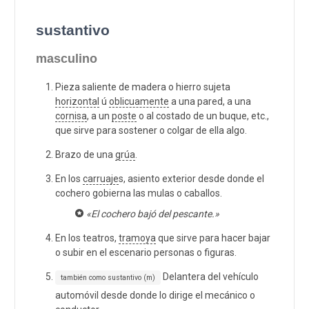
sustantivo
masculino
Pieza saliente de madera o hierro sujeta
horizontal
ú
oblicuamente
a una pared, a una
cornisa
, a un
poste
o al costado de un buque, etc.,
que sirve para sostener o colgar de ella algo.
Brazo de una
grúa
.
En los
carruaje
s, asiento exterior desde donde el
cochero gobierna las mulas o caballos.
«El cochero bajó del pescante.»
En los teatros,
tramoya
que sirve para hacer bajar
o subir en el escenario personas o figuras.
Delantera del vehículo
también como sustantivo (m)
automóvil desde donde lo dirige el mecánico o