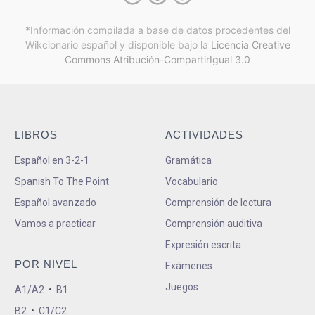
*Información compilada a base de datos procedentes del
Wikcionario español y
disponible bajo la
Licencia Creative
Commons Atribución-CompartirIgual 3.0
LIBROS
ACTIVIDADES
Español en 3-2-1
Gramática
Spanish To The Point
Vocabulario
Español avanzado
Comprensión de lectura
Vamos a practicar
Comprensión auditiva
Expresión escrita
POR NIVEL
Exámenes
Juegos
A1/A2
•
B1
B2
•
C1/C2