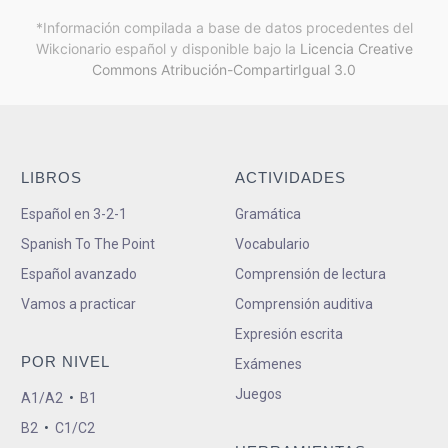
*Información compilada a base de datos procedentes del
Wikcionario español y
disponible bajo la
Licencia Creative
Commons Atribución-CompartirIgual 3.0
LIBROS
ACTIVIDADES
Español en 3-2-1
Gramática
Spanish To The Point
Vocabulario
Español avanzado
Comprensión de lectura
Vamos a practicar
Comprensión auditiva
Expresión escrita
POR NIVEL
Exámenes
Juegos
A1/A2
•
B1
B2
•
C1/C2