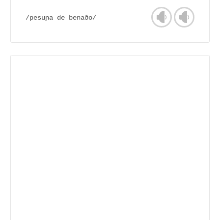
/pesuɲa de benaðo/