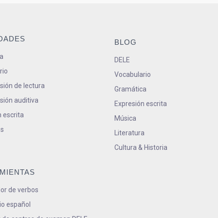
IDADES
BLOG
a
DELE
rio
Vocabulario
ión de lectura
Gramática
ión auditiva
Expresión escrita
 escrita
Música
s
Literatura
Cultura & Historia
MIENTAS
or de verbos
io español