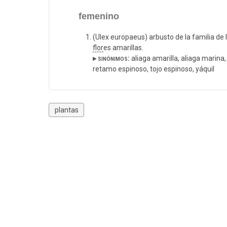
femenino
(Ulex europaeus) arbusto de la familia de
flor
es amarillas.
▸ sinónimos:
aliaga amarilla, aliaga marina
retamo espinoso, tojo espinoso, yáquil
plantas