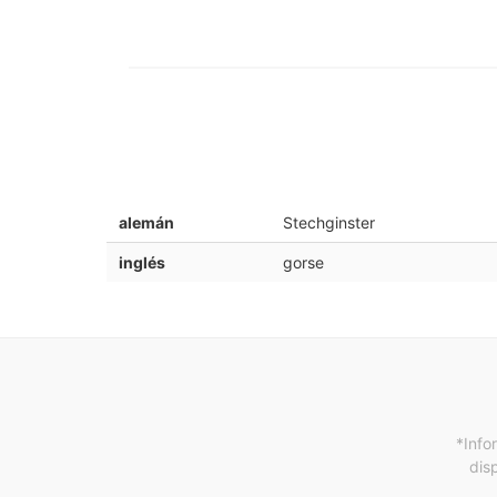
alemán
Stechginster
inglés
gorse
*Info
dis