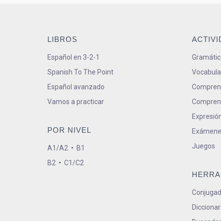
LIBROS
ACTIV
Español en 3-2-1
Gramátic
Spanish To The Point
Vocabula
Español avanzado
Comprens
Vamos a practicar
Comprens
Expresión
POR NIVEL
Exámene
Juegos
A1/A2
•
B1
B2
•
C1/C2
HERRA
Conjugad
Diccionar