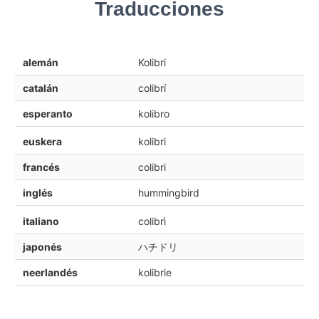
Traducciones
alemán
Kolibri
catalán
colibrí
esperanto
kolibro
euskera
kolibri
francés
colibri
inglés
hummingbird
italiano
colibrì
japonés
ハチドリ
neerlandés
kolibrie