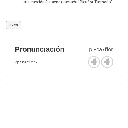
una canción (Huayno) llamada "Picaflor Tarmeño".
aves
Pronunciación
pi•ca•flor
/pikafloɾ/