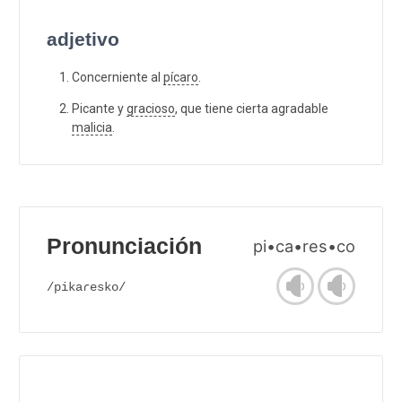
adjetivo
Concerniente al
pícaro
.
Picante y
gracioso
, que tiene cierta agradable
malicia
.
Pronunciación
pi•ca•res•co
/pikaɾesko/