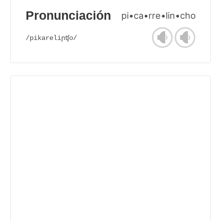
Pronunciación
pi•ca•rre•lin•cho
/pikareliɲʧo/