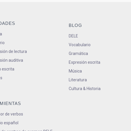
IDADES
BLOG
a
DELE
rio
Vocabulario
ión de lectura
Gramática
ión auditiva
Expresión escrita
 escrita
Música
s
Literatura
Cultura & Historia
MIENTAS
or de verbos
io español