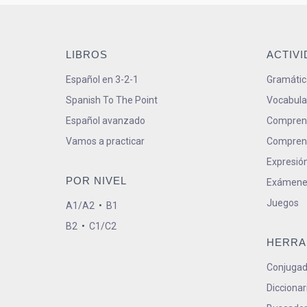
LIBROS
ACTIV
Español en 3-2-1
Gramátic
Spanish To The Point
Vocabula
Español avanzado
Comprens
Vamos a practicar
Comprens
Expresión
POR NIVEL
Exámene
Juegos
A1/A2
•
B1
B2
•
C1/C2
HERRA
Conjugad
Diccionar