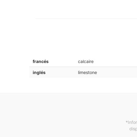
francés
calcaire
inglés
limestone
*Info
dis