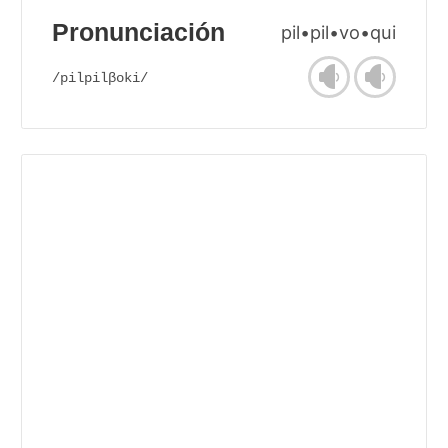
Pronunciación
pil•pil•vo•qui
/pilpilβoki/