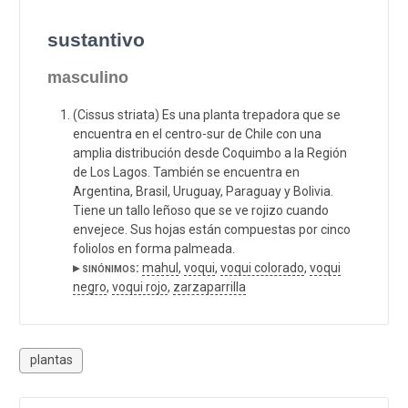
sustantivo
masculino
(Cissus striata) Es una planta trepadora que se
encuentra en el centro-sur de Chile con una
amplia distribución desde Coquimbo a la Región
de Los Lagos. También se encuentra en
Argentina, Brasil, Uruguay, Paraguay y Bolivia.
Tiene un tallo leñoso que se ve rojizo cuando
envejece. Sus hojas están compuestas por cinco
foliolos en forma palmeada.
▸ sinónimos:
mahul
,
voqui
,
voqui colorado
,
voqui
negro
,
voqui rojo
,
zarzaparrilla
plantas