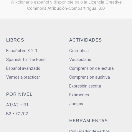
Wikcionario español y
disponible bajo la
Licencia Creative
Commons Atribución-CompartirIgual 3.0
LIBROS
ACTIVIDADES
Español en 3-2-1
Gramática
Spanish To The Point
Vocabulario
Español avanzado
Comprensión de lectura
Vamos a practicar
Comprensión auditiva
Expresión escrita
POR NIVEL
Exámenes
Juegos
A1/A2
•
B1
B2
•
C1/C2
HERRAMIENTAS
Conjugador de verbos