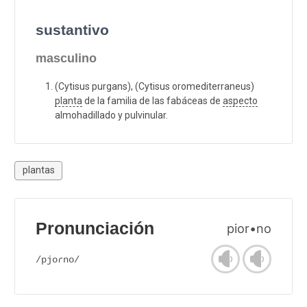
sustantivo
masculino
(Cytisus purgans), (Cytisus oromediterraneus)
planta
de la familia de las fabáceas de
aspecto
almohadillado y pulvinular.
plantas
Pronunciación
pior•no
/pjoɾno/