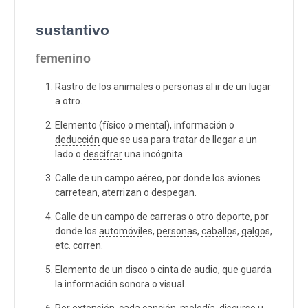
sustantivo
femenino
Rastro de los animales o personas al ir de un lugar
a otro.
Elemento (físico o mental),
información
o
deducción
que se usa para tratar de llegar a un
lado o
descifrar
una incógnita.
Calle de un campo aéreo, por donde los aviones
carretean, aterrizan o despegan.
Calle de un campo de carreras o otro deporte, por
donde los
automóvil
es,
persona
s,
caballo
s,
galgo
s,
etc. corren.
Elemento de un disco o cinta de audio, que guarda
la información sonora o visual.
Por extensión, cada
canción
,
melodía
,
discurso
u