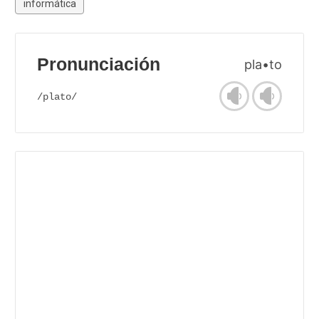
informática
Pronunciación
pla•to
/plato/