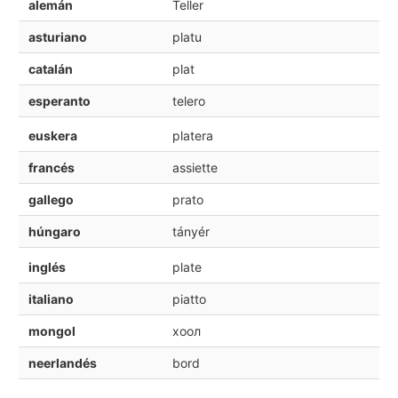
alemán
Teller
asturiano
platu
catalán
plat
esperanto
telero
euskera
platera
francés
assiette
gallego
prato
húngaro
tányér
inglés
plate
italiano
piatto
mongol
хоол
neerlandés
bord