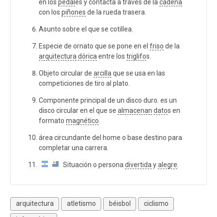
en los
pedal
es y contacta a través de la
cadena
con los
piñones
de la rueda trasera.
Asunto sobre el que se cotillea.
Especie de ornato que se pone en el
friso
de la
arquitectura
dórica
entre los
triglifo
s.
Objeto circular de
arcilla
que se usa en las
competiciones de tiro al plato.
Componente principal de un disco duro. es un
disco circular en el que se
almacenan
dato
s en
formato
magnético
.
área circundante del home o base destino para
completar una carrera.
Situación o persona
divertida
y
alegre
.
arquitectura
atletismo
béisbol
ciclismo