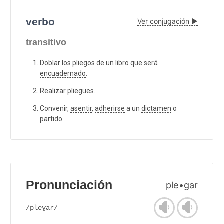
verbo
Ver conjugación ▶
transitivo
Doblar los
pliegos
de un
libro
que será
encuadernado
.
Realizar
pliegues
.
Convenir,
asentir
,
adherirse
a un
dictamen
o
partido
.
Pronunciación
ple•gar
/pleɣaɾ/