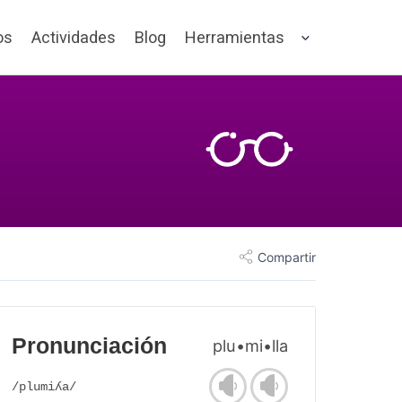
os
Actividades
Blog
Herramientas
Compartir
Pronunciación
plu•mi•lla
/plumiʎa/