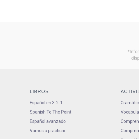
*Info
dis
LIBROS
ACTIV
Español en 3-2-1
Gramátic
Spanish To The Point
Vocabula
Español avanzado
Comprens
Vamos a practicar
Comprens