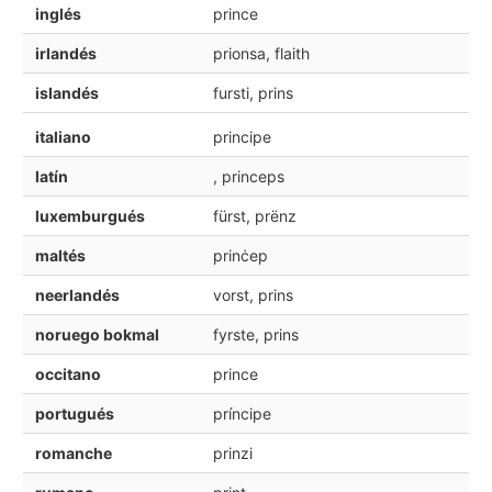
inglés
prince
irlandés
prionsa, flaith
islandés
fursti, prins
italiano
principe
latín
, princeps
luxemburgués
fürst, prënz
maltés
prinċep
neerlandés
vorst, prins
noruego bokmal
fyrste, prins
occitano
prince
portugués
príncipe
romanche
prinzi