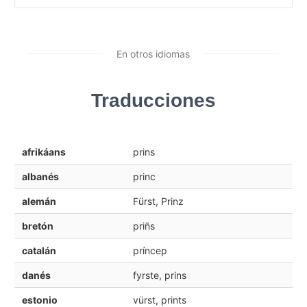
En otros idiomas
Traducciones
afrikáans
prins
albanés
princ
alemán
Fürst, Prinz
bretón
priñs
catalán
príncep
danés
fyrste, prins
estonio
vürst, prints