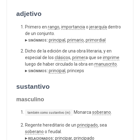
adjetivo
Primero en
rango
,
importancia
o
jerarquía
dentro
de un conjunto.
▸ sinónimos:
principal
,
primario
,
primordial
Dicho de la edición de una obra literaria, y en
especial de los
clásico
s,
primer
a que se
imprime
luego de haber circulado la obra en
manuscrito
.
▸ sinónimos:
principal
, princeps
sustantivo
masculino
Monarca
soberano
.
también como sustantivo (m)
Regente hereditario de un
principado
, sea
soberano
o feudal.
▸ relacionados:
principar
,
principado