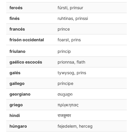
feroés
fúrsti, prinsur
finés
ruhtinas, prinssi
francés
prince
frisón occidental
foarst, prins
friulano
princip
gaélico escocés
prionnsa, flath
galés
tywysog, prins
gallego
príncipe
georgiano
თავადი
griego
πρίγκηπας
hindi
राजकुमार
húngaro
fejedelem, herceg