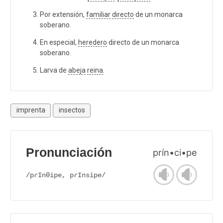
Por extensión,
familiar
directo
de un monarca
soberano.
En especial,
heredero
directo de un monarca
soberano.
Larva de
abeja
reina
.
imprenta
insectos
Pronunciación
prín•ci•pe
/pɾInθipe, pɾInsipe/