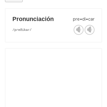
Pronunciación
pre•di•car
/pɾeðikaɾ/