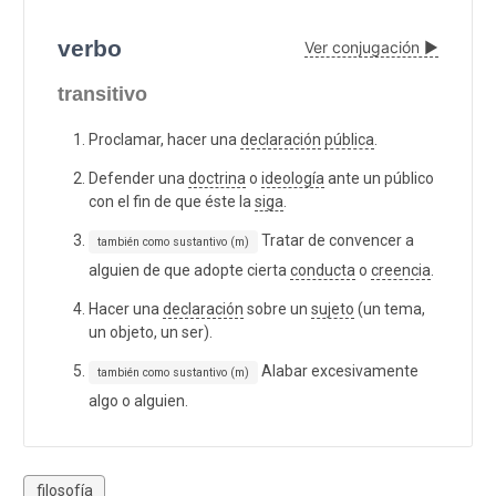
verbo
Ver conjugación ▶
transitivo
Proclamar, hacer una
declaración
pública
.
Defender una
doctrina
o
ideología
ante un público
con el fin de que éste la
siga
.
Tratar de convencer a
también como sustantivo (m)
alguien de que adopte cierta
conducta
o
creencia
.
Hacer una
declaración
sobre un
sujeto
(un tema,
un objeto, un ser).
Alabar excesivamente
también como sustantivo (m)
algo o alguien.
filosofía