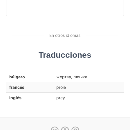
En otros idiomas
Traducciones
búlgaro
жертва, плячка
francés
proie
inglés
prey