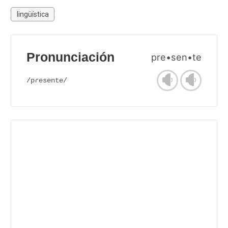
lingüística
Pronunciación
pre•sen•te
/pɾesente/