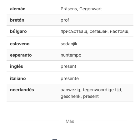
alemán
Präsens, Gegenwart
bretón
prof
búlgaro
присъстващ, сегашен, настоящ
esloveno
sedanjik
esperanto
nuntempo
inglés
present
italiano
presente
neerlandés
aanwezig, tegenwoordige tijd,
geschenk, present
Más